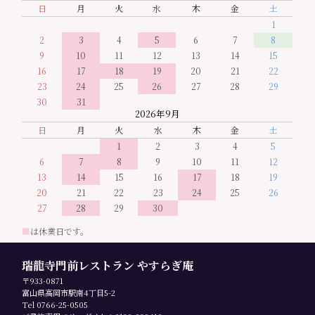
日
月
火
水
木
金
土
1
2
3
4
5
6
7
8
9
10
11
12
13
14
15
16
17
18
19
20
21
22
23
24
25
26
27
28
29
30
31
2026年9月
日
月
火
水
木
金
土
1
2
3
4
5
6
7
8
9
10
11
12
13
14
15
16
17
18
19
20
21
22
23
24
25
26
27
28
29
30
■
は休業日です。
瑞龍寺門前レストラン やすらぎ庵
〒933-0871
富山県高岡市駅南4丁目5-2
Tel 0766-25-0505